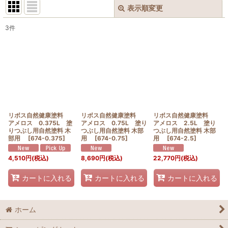
表示順変更
閉じる
3
件
表示数
:
並び順
:
絞り込む
リボス自然健康塗料
リボス自然健康塗料
リボス自然健康塗料
アメロス 0.375L 塗
アメロス 0.75L 塗り
アメロス 2.5L 塗り
りつぶし用自然塗料 木
つぶし用自然塗料 木部
つぶし用自然塗料 木部
部用
[
674-0.375
]
用
[
674-0.75
]
用
[
674-2.5
]
4,510
円
(税込)
8,690
円
(税込)
22,770
円
(税込)
カートに入れる
カートに入れる
カートに入れる
ホーム