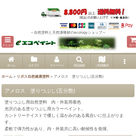
～自然塗料と天然漆喰材のecologyショップ～
メニュー
カー
ホーム
カテゴリ
マイページ
商品検索
ご利用案内
ホーム
>
リボス自然健康塗料
>
アメロス 塗りつぶし(五分艶)
アメロス 塗りつぶし(五分艶)
塗りつぶし用自然塗料 内・外装用着色
光沢のある塗りつぶし用カラーペイント。
カントリーテイストで優しく温かみのある風合いに仕上がりま
す。
柔軟で弾力性があり、内・外装共に高い耐候性を発揮。