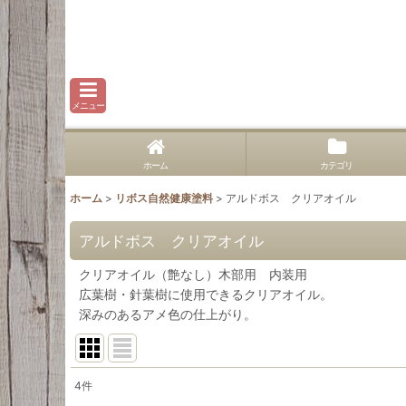
メニュー
ホーム
カテゴリ
ホーム
>
リボス自然健康塗料
>
アルドボス クリアオイル
アルドボス クリアオイル
クリアオイル（艶なし）木部用 内装用
広葉樹・針葉樹に使用できるクリアオイル。
深みのあるアメ色の仕上がり。
4
件
表示数
: