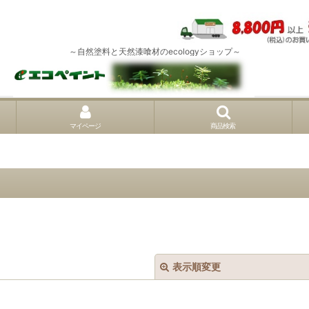
～自然塗料と天然漆喰材のecologyショップ～
マイページ
商品検索
表示順変更