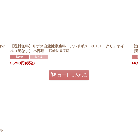
絞り込む
オイ
【送料無料】リボス自然健康塗料 アルドボス 0.75L クリアオイ
【
ル（艶なし） 木部用
[
266-0.75
]
（
5,720
円
(税込)
14,
カートに入れる
ル