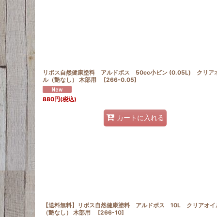
並び順
:
リボス自然健康塗料 アルドボス 50cc小ビン (0.05L) クリア
ル（艶なし） 木部用
[
266-0.05
]
880
円
(税込)
カートに入れる
【送料無料】リボス自然健康塗料 アルドボス 10L クリアオイ
（艶なし） 木部用
[
266-10
]