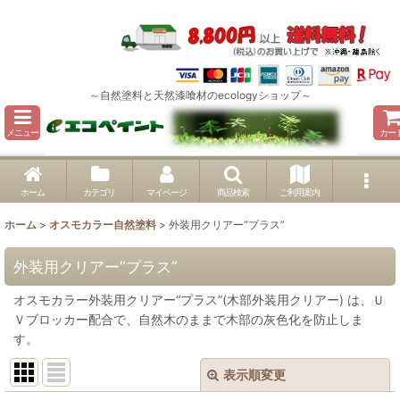
～自然塗料と天然漆喰材のecologyショップ～
メニュー
カー
ホーム
カテゴリ
マイページ
商品検索
ご利用案内
ホーム
>
オスモカラー自然塗料
>
外装用クリアー“プラス”
外装用クリアー“プラス”
オスモカラー外装用クリアー“プラス”(木部外装用クリアー) は、Ｕ
Ｖブロッカー配合で、自然木のままで木部の灰色化を防止しま
す。
表示順変更
閉じる