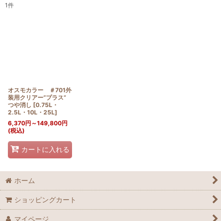
1
件
表示数
:
並び順
:
絞り込む
オスモカラー ＃701外
装用クリアー“プラス”
つや消し
[
0.75L・
2.5L・10L・25L
]
6,370
円
～149,800
円
(税込)
カートに入れる
ホーム
ショッピングカート
マイページ