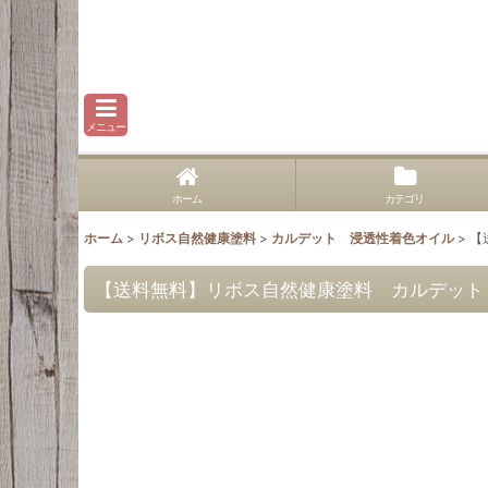
メニュー
ホーム
カテゴリ
ホーム
>
リボス自然健康塗料
>
カルデット 浸透性着色オイル
>
【
【送料無料】リボス自然健康塗料 カルデット 