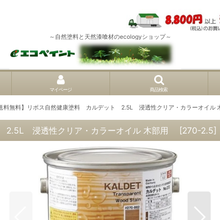
～自然塗料と天然漆喰材のecologyショップ～
マイページ
商品検索
送料無料】リボス自然健康塗料 カルデット 2.5L 浸透性クリア・カラーオイル
2.5L 浸透性クリア・カラーオイル 木部用
[
270-2.5
]