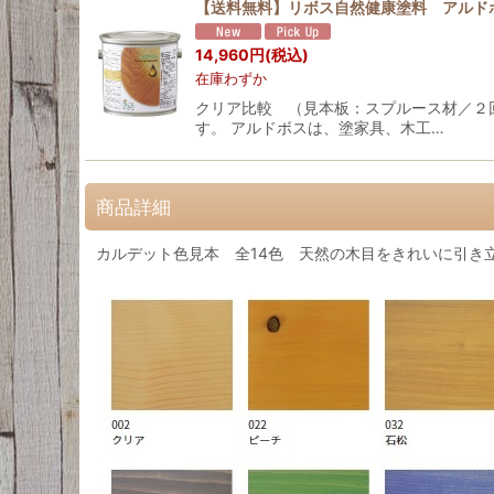
【送料無料】リボス自然健康塗料 アルドボ
14,960
円
(税込)
在庫わずか
クリア比較 （見本板：スプルース材／２
す。 アルドボスは、塗家具、木工…
商品詳細
カルデット色見本 全14色 天然の木目をきれいに引き