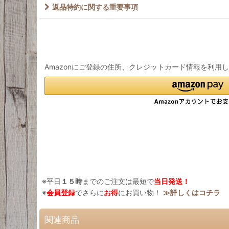
返品特約に関する重要事項
Amazonにご登録の住所、クレジットカード情報を利用
※平日
１５時
までのご注文は最短で
当日発送！
※
会員登録
でさらに
お得
にお買い物！
≫詳しくはコチラ
関連商品